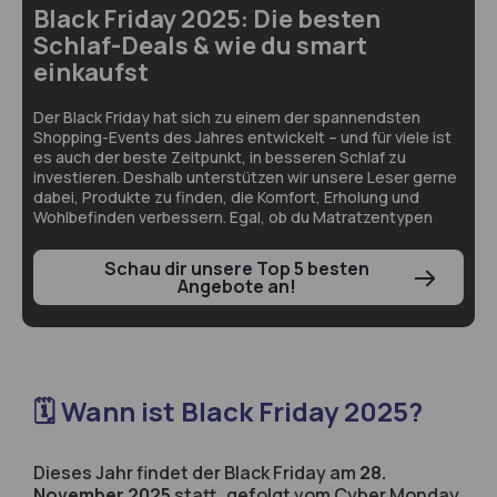
Black Friday 2025: Die besten
Schlaf-Deals & wie du smart
einkaufst
Der Black Friday hat sich zu einem der spannendsten
Shopping-Events des Jahres entwickelt – und für viele ist
es auch der beste Zeitpunkt, in besseren Schlaf zu
investieren. Deshalb unterstützen wir unsere Leser gerne
dabei, Produkte zu finden, die Komfort, Erholung und
Wohlbefinden verbessern. Egal, ob du Matratzentypen
Schau dir unsere Top 5 besten
Angebote an!
🗓️ Wann ist Black Friday 2025?
Dieses Jahr findet der Black Friday am
28.
November 2025
statt, gefolgt vom Cyber Monday