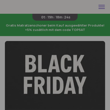
0t
:
19h
:
18m
:
23s
Gratis Matratzenschoner beim Kauf ausgewählter Produkte!
+5% zusätlich mit dem code TOP5AT