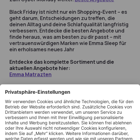
Black Friday ist nicht nur ein Shopping-Event – es
geht darum, Entscheidungen zu treffen, die
deinen Alltag und deine Schlafqualität langfristig
verbessern. Entdecke die besten Angebote und
finde heraus, was am besten zu dir passt – mit
vertrauenswürdigen Marken wie Emma Sleep für
ein erholsames neues Jahr
Entdecke das komplette Sortiment und die
aktuellen Angebote hier:
Emma Matrazten
Beliebt
Beste Matratzen 2026
Beste Topper 2026