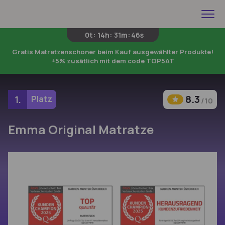
0t
:
14h
:
31m
:
45s
Gratis Matratzenschoner beim Kauf ausgewählter Produkte!
+5% zusätlich mit dem code TOP5AT
8.3
1.
Platz
/10
Emma Original Matratze