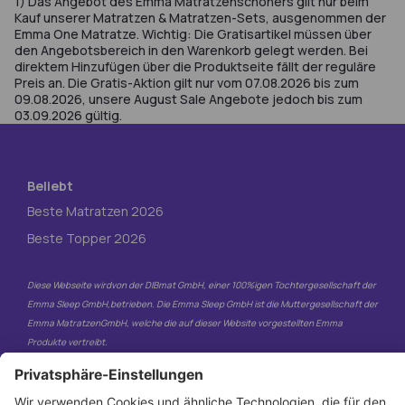
1) Das Angebot des Emma Matratzenschoners gilt nur beim
Kauf unserer Matratzen & Matratzen-Sets, ausgenommen der
Emma One Matratze. Wichtig: Die Gratisartikel müssen über
den Angebotsbereich in den Warenkorb gelegt werden. Bei
direktem Hinzufügen über die Produktseite fällt der reguläre
Preis an. Die Gratis-Aktion gilt nur vom 07.08.2026 bis zum
09.08.2026, unsere August Sale Angebote jedoch bis zum
03.09.2026 gültig.
Beliebt
Beste Matratzen 2026
Beste Topper 2026
Diese Webseite wirdvon der DIBmat GmbH, einer 100%igen Tochtergesellschaft der
Emma Sleep GmbH,betrieben. Die Emma Sleep GmbH ist die Muttergesellschaft der
Emma MatratzenGmbH, welche die auf dieser Website vorgestellten Emma
Produkte vertreibt.
© 2026. Alle Rechte vorbehalten.